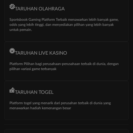
TARUHAN OLAHRAGA
Sportsbook Gaming Platform Terbaik menawarkan lebih banyak game,
odds yang lebih tinggi, dan menyediakan pilihan yang lebih banyak
untuk pemain.
TARUHAN LIVE KASINO
Platform Pilihan bagi perusahaan-perusahaan terbaik di dunia, dengan
pilihan variasi game terbanyak
TARUHAN TOGEL
Platform togel yang menarik dari perusahan terbaik di dunia yang
menawarkan hadiah kemenangan besar