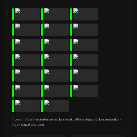
* Selama bank maintenance dan bank offline deposit dan penarikan
tidak dapat diproses