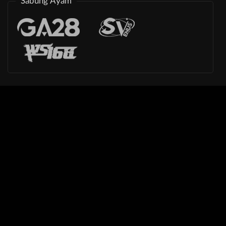
Sabung Ayam