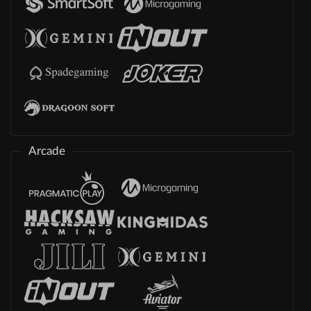
Arcade