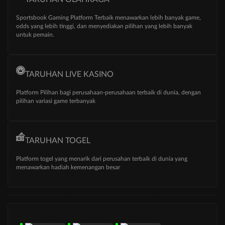
Sportsbook Gaming Platform Terbaik menawarkan lebih banyak game,
odds yang lebih tinggi, dan menyediakan pilihan yang lebih banyak
untuk pemain.
TARUHAN LIVE KASINO
Platform Pilihan bagi perusahaan-perusahaan terbaik di dunia, dengan
pilihan variasi game terbanyak
TARUHAN TOGEL
Platform togel yang menarik dari perusahan terbaik di dunia yang
menawarkan hadiah kemenangan besar