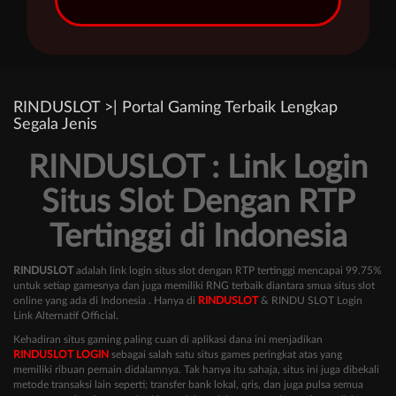
RINDUSLOT >| Portal Gaming Terbaik Lengkap
Segala Jenis
RINDUSLOT : Link Login
Situs Slot Dengan RTP
Tertinggi di Indonesia
RINDUSLOT
adalah link login situs slot dengan RTP tertinggi mencapai 99.75%
untuk setiap gamesnya dan juga memiliki RNG terbaik diantara smua situs slot
online yang ada di Indonesia . Hanya di
RINDUSLOT
& RINDU SLOT Login
Link Alternatif Official.
Kehadiran situs gaming paling cuan di aplikasi dana ini menjadikan
RINDUSLOT LOGIN
sebagai salah satu situs games peringkat atas yang
memiliki ribuan pemain didalamnya. Tak hanya itu sahaja, situs ini juga dibekali
metode transaksi lain seperti; transfer bank lokal, qris, dan juga pulsa semua