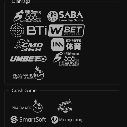
Olahraga
Crash Game