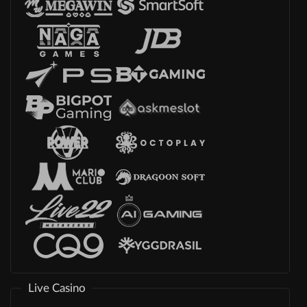
Live Casino