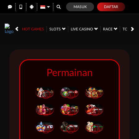
MASUK
DAFTAR
HOT GAMES
SLOTS
LIVE CASINO
RACE
TOGEL
Permainan
i
i
i
i
i
i
i
i
i