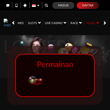
MASUK
DAFTAR
HOT GAMES
SLOTS
LIVE CASINO
RACE
TOGEL
OLA
Permainan
i