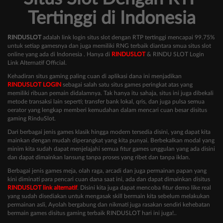
Tertinggi di Indonesia
RINDUSLOT
adalah link login situs slot dengan RTP tertinggi mencapai 99.75%
untuk setiap gamesnya dan juga memiliki RNG terbaik diantara smua situs slot
online yang ada di Indonesia . Hanya di
RINDUSLOT
& RINDU SLOT Login
Link Alternatif Official.
Kehadiran situs gaming paling cuan di aplikasi dana ini menjadikan
RINDUSLOT LOGIN
sebagai salah satu situs games peringkat atas yang
memiliki ribuan pemain didalamnya. Tak hanya itu sahaja, situs ini juga dibekali
metode transaksi lain seperti; transfer bank lokal, qris, dan juga pulsa semua
oerator yang lengkap memberi kemudahan dalam mencari cuan besar disitus
gaming RinduSlot.
Dari berbagai jenis games klasik hingga modern tersedia disini, yang dapat kita
mainkan dengan mudah diperangkat yang kita punyai. Berbekalkan modal yang
minim kita sudah dapat menjelajahi semua fitur games unggulan yang ada disini
dan dapat dimainkan lansung tanpa proses yang ribet dan tanpa iklan.
Berbagai jenis games meja, olah raga, arcadi dan juga permainan papan yang
kini diminati para pencari cuan dana saat ini, ada dan dapat dimainkan disitus
RINDUSLOT link alternatif
. Disini kita juga dapat mencoba fitur demo like real
yang sudah disediakan untuk mengasak skill bermain kita sebelum melakukan
permainan asli, Ayolah bergabung dan nikmati juga rasakan sendiri kehebatan
bermain games disitus gaming terbaik RINDUSLOT hari ini juga!..