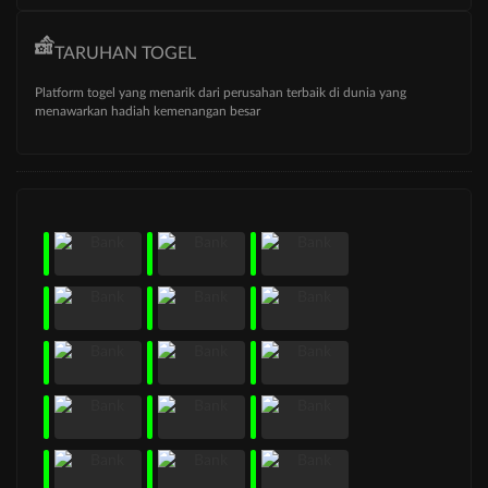
TARUHAN TOGEL
Platform togel yang menarik dari perusahan terbaik di dunia yang
menawarkan hadiah kemenangan besar