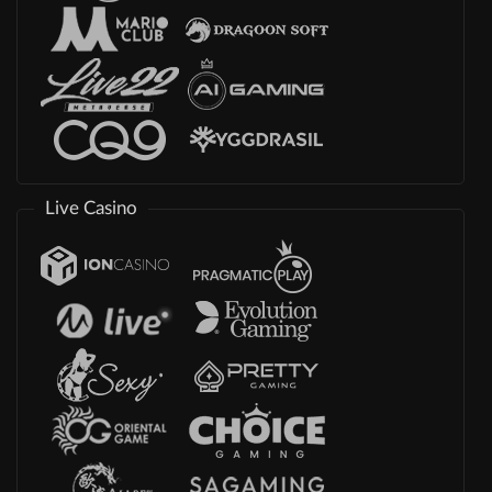
Live Casino