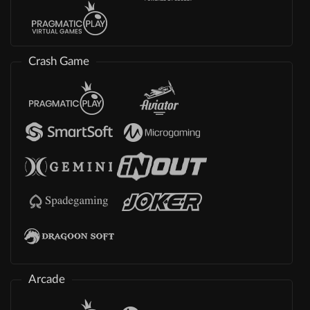
Crash Game
Arcade