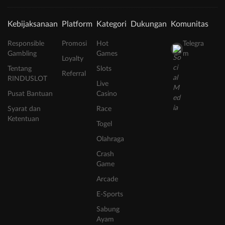
Kebijaksanaan
Platform
Kategori
Dukungan
Komunitas
Responsible
Promosi
Hot
Telegra
Gambling
Games
m
Loyalty
Tentang
Slots
Referral
RINDUSLOT
Live
Pusat Bantuan
Casino
Syarat dan
Race
Ketentuan
Togel
Olahraga
Crash
Game
Arcade
E-Sports
Sabung
Ayam