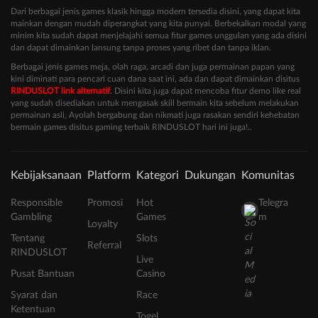
Dari berbagai jenis games klasik hingga modern tersedia disini, yang dapat kita
mainkan dengan mudah diperangkat yang kita punyai. Berbekalkan modal yang
minim kita sudah dapat menjelajahi semua fitur games unggulan yang ada disini
dan dapat dimainkan lansung tanpa proses yang ribet dan tanpa iklan.
Berbagai jenis games meja, olah raga, arcadi dan juga permainan papan yang
kini diminati para pencari cuan dana saat ini, ada dan dapat dimainkan disitus
RINDUSLOT link alternatif
. Disini kita juga dapat mencoba fitur demo like real
yang sudah disediakan untuk mengasak skill bermain kita sebelum melakukan
permainan asli, Ayolah bergabung dan nikmati juga rasakan sendiri kehebatan
bermain games disitus gaming terbaik RINDUSLOT hari ini juga!..
Kebijaksanaan
Platform
Kategori
Dukungan
Komunitas
Responsible
Promosi
Hot
Telegra
Gambling
Games
m
Loyalty
Tentang
Slots
Referral
RINDUSLOT
Live
Pusat Bantuan
Casino
Syarat dan
Race
Ketentuan
Togel