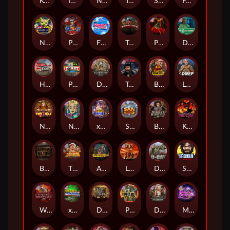
Kenneth Must Die
Infectious 5 xWays
Nexus Blood & Shadow
Tsar Wars
Serial
Folsom Prison
Nexus Outsourced
Punk Rocker 2
Flight Mode
Tombstone Slaughter
Possessed
Disturbed
Home of the Brave
Punk Toilet
Deadwood R.I.P
True Grit Redemption
Blood Diamond
Loner
Nexus Fire In The Hole xBomb
Nine To Five
xWays Hoarder 2
San Quentin xWays
Bounty Hunters xNudge®
Kill Em All
Bangkok Hilton
The Border
Apocalypse Super xNudge
Little Bighorn
D Day
Stockholm Syndrome
Warrior Graveyard xNudge
xWays Hoarder xSplit
Dead Men Walking
Pearl Harbor
Deadwood xNudge
Milky Ways