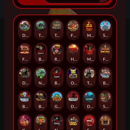
Duck Hunters
The Crypt
Tanked
Fire in the Hole 3
Mental
Seamen
Fire in the Hole 2
Blood & Shadow 2
Road Rage
Highway to Hell
Mental 2
Fire In The Hole xBomb
Dead Canary
Nexus The Crypt
Blood & Shadow
Outsourced
Tombstone RIP
Brute Force: Alien Onslaught
Brute Force
Beheaded
Gator Hunters
Dead, Dead, or Deader
Das xBoot
San Quentin 2: Death Row