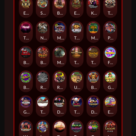
El Pasa Gunfight xNudge
Skate or Die
Buffalo Hunter
Evil Goblins xBomb
Karen Maneater
Tombstone No Mercy
The Rave
Nexus Tombstone RIP
Munchies
The Cage
Monkey's Gold xPays
Punk Rocker
Book Of Shadows
Barbarian Fury
Misery Mining
Tomb of Akhenaten
True kult
Fruits
Brick Snake 2000
Rock Bottom
Roadkill
Ugliest Catch
Bushido Way xNudge
Gaelic Gold
Gluttony
Tombstone
Devil's Crossroad
The Creepy Carnival
DJ Psycho
East Coast Vs West Coast