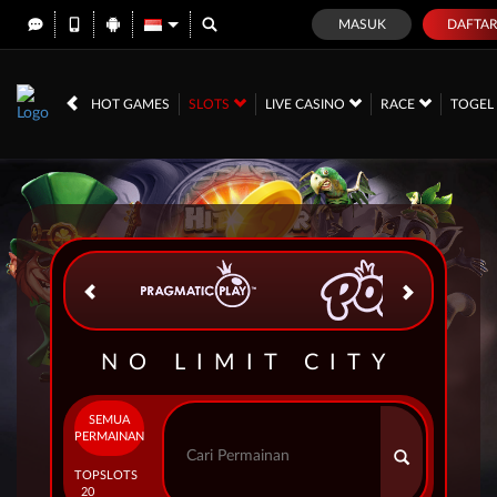
MASUK
DAFTA
IDR
12,754,253,
HOT GAMES
SLOTS
LIVE CASINO
RACE
TOGE
NO LIMIT CITY
SEMUA
PERMAINAN
TOP
SLOTS
20