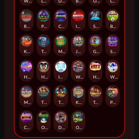
Whacked
Land of the Free
Dragon Tribe
Benji Killed in Vegas
Outsourced: Payday
Legion X
Remember Gulag
Poison Eve
Coins of Fortune
Immortal Fruits
Space Donkey
Bonus Bunnies
Kiss My Chainsaw
Tractor Beam
Mayan Magic Wildfire
Jingle Balls
Golden Genie And The Walking Wilds
Starstruck
Hot 4 Cash
Harlequin Carnival
Ice Ice Yeti
Walk of Shame
Hot Nudge
WiXX
Manhattan Goes Wild
Thor: Hammer Time
Tesla Jolt
Kitchen Drama: Sushi Mania
Tomb of Nefertiti
Pixies vs Pirates
Casino Win Spin
Owls
Dungeon Quest
Outsourced: Slash Game