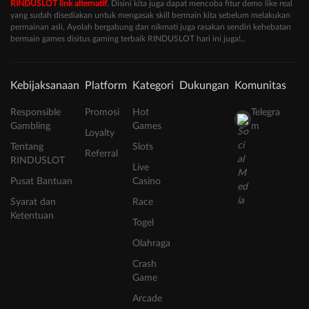
RINDUSLOT link alternatif
. Disini kita juga dapat mencoba fitur demo like real
yang sudah disediakan untuk mengasak skill bermain kita sebelum melakukan
permainan asli, Ayolah bergabung dan nikmati juga rasakan sendiri kehebatan
bermain games disitus gaming terbaik RINDUSLOT hari ini juga!..
Kebijaksanaan
Platform
Kategori
Dukungan
Komunitas
Responsible
Promosi
Hot
Telegra
Gambling
Games
m
Loyalty
Tentang
Slots
Referral
RINDUSLOT
Live
Pusat Bantuan
Casino
Syarat dan
Race
Ketentuan
Togel
Olahraga
Crash
Game
Arcade