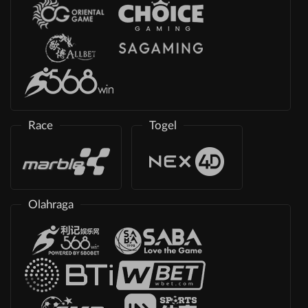
Race
Togel
Olahraga