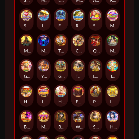
Skull Lord
Monkey King
Last Valkyrie
Miracle Ring
Aero Adventure
Royal Princess
Secret Ball
Journey to the Abyss
Frozen Blade
Reel Bass Family
Sugar Crush!
Magic Candy Factory
Mountain Spirit
Moonlight Cats
Tiggy Luck
Cleo’s Fortune
Queen's Bow
Medusa’s Blessing
Golden Kitty
Yummy Kitchen
Gold Mine Rush
The Fates of Sisters
Lost Treasure
Toy of Legend
Hot Safari Run
Jam Crush
Hottie’s Vacation
Festival of the Dead
Pirate's Treasure
Lucky Goldbar
Buffalo Begins
Mega Sevens
Book of Pharaoh
Western Sherrif
Secret of Goddess
Hottie’s Paradise