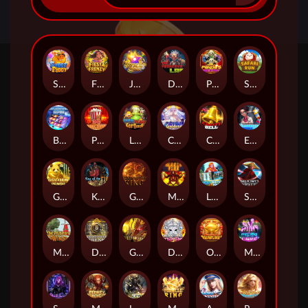
Shoot Piggy
Fiesta Frenzy
Jewely Spin
Dr.Franken’s Lab
Panda’s Jackpot
Safari Run
BigBang Spin
Pop Popcorns
Little Witch's Fortune
Celestial Goddess
Cherry Bell
Elizabeth Lab
Golden Panda
King of Pig
Gold of the King
Magic Fire
Lucky Waterfalls
Sword Master
Mystery Wind
Detective’s Dream
Gold Dragon
Diamond Mask
Oriental Treasures
Mega Cave