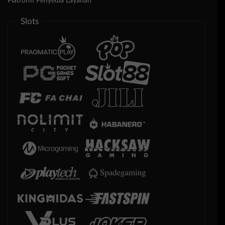
Platform Penyedia Layanan
Slots