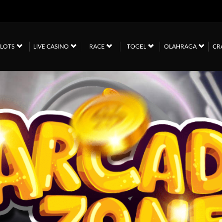
SLOTS
LIVE CASINO
RACE
TOGEL
OLAHRAGA
CR