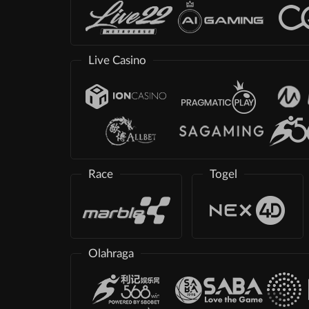
Live Casino
Race
Togel
Olahraga