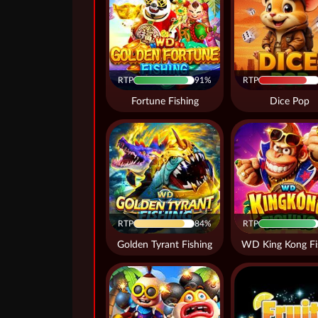
RTP
91%
RTP
Fortune Fishing
Dice Pop
RTP
84%
RTP
Golden Tyrant Fishing