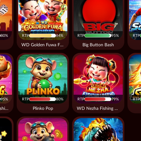
80%
RTP
84%
RTP
95%
RTP
WD Golden Fuwa Fishing
Big Button Bash
95%
RTP
80%
RTP
79%
RTP
WD King Kong Fishing
Plinko Pop
WD Nezha Fishing Legend