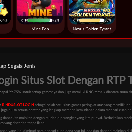
84%
RTP
92%
RTP
85%
Mine Pop
Nexus Golden Tyrant
ap Segala Jenis
gin Situs Slot Dengan RTP Te
ncapai 99.75% untuk setiap gamesnya dan juga memiliki RNG terbaik diantara smua sit
an
RINDUSLOT LOGIN
sebagai salah satu situs games peringkat atas yang memiliki rib
s, dan juga pulsa semua oerator yang lengkap memberi kemudahan dalam mencari cuan be
 yang dapat kita mainkan dengan mudah diperangkat yang kita punyai. Berbekalkan mod
s yang ribet dan tanpa iklan.
apan yang kini diminati para pencari cuan dana saat ini, ada dan dapat dimainkan dis