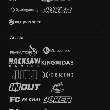
Arcade