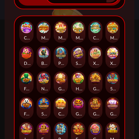
Candy Paradise 2048
Mahjong Hit +
Mahjong Hit
Mahjong Hit 2
Crazy Mahjong
Mahjong Hit 2+
DuoFuDuoCai
Bounty Loki
Poseidon
Super Ace
XiBoBa Hit
XiBoBa Hit2
Fu Dai Lian Lian-Dragon
New-Fishing Hunter
G-GoldenDrum
Happy Hit
G-InfiniteTreasure
5 Dragons(H5)
Fu Dai Lian Lian-Panda
5 CaiShen(H5)
Crazy Sheep
Golden 777(H5)
G-RollingRiches
G-DazzlingDiamond