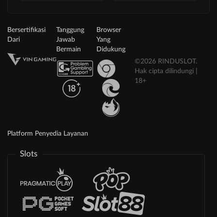
Bersertifikasi
Tanggung
Browser
Dari
Jawab
Yang
Bermain
Didukung
©2026 RINDUSLOT.
Hak cipta dilindungi |
18+
Platform Penyedia Layanan
Slots