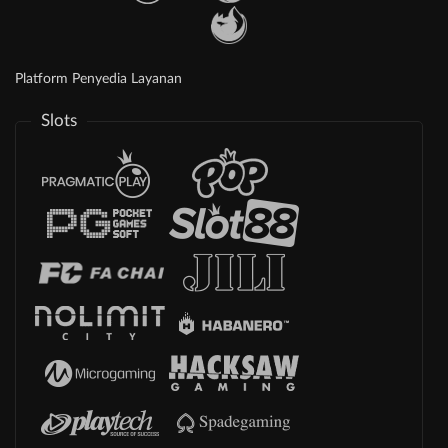
Platform Penyedia Layanan
Slots