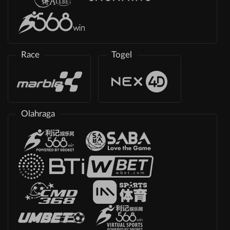
Race
Togel
Olahraga