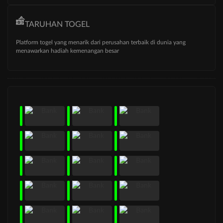
TARUHAN TOGEL
Platform togel yang menarik dari perusahan terbaik di dunia yang
menawarkan hadiah kemenangan besar