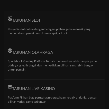
TARUHAN SLOT
Penyedia slot online dengan beragam pilihan game menarik yang
memudahkan pemain untuk mencapai jackpot
TARUHAN OLAHRAGA
Sportsbook Gaming Platform Terbaik menawarkan lebih banyak game,
odds yang lebih tinggi, dan menyediakan pilihan yang lebih banyak
untuk pemain.
TARUHAN LIVE KASINO
Platform Pilihan bagi perusahaan-perusahaan terbaik di dunia, dengan
pilihan variasi game terbanyak