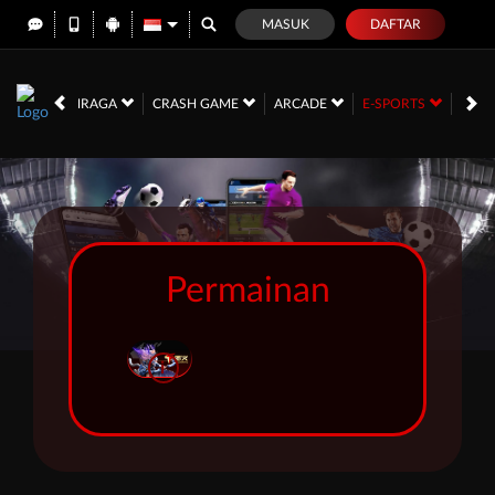
MASUK
DAFTAR
EL
OLAHRAGA
CRASH GAME
ARCADE
E-SPORTS
SAB
Permainan
i